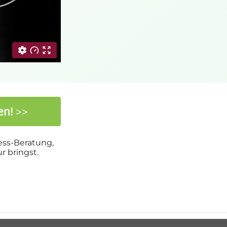
en!
>>
ess-Beratung,
r bringst.