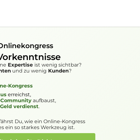
Onlinekongress
Vorkenntnisse
ine
Expertise
ist wenig sichtbar?
nten
und zu wenig
Kunden
?
ne-Kongress
tus
erreichst,
-Community
aufbaust,
i
Geld verdienst
.
rfährst Du, wie ein Online-Kongress
s ein so starkes Werkzeug ist.