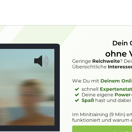
Dein 
ohne 
Geringe
Reichweite
? De
Übersichtliche
Interesse
Wie Du mit
Deinem Onli
schnell
Expertensta
Deine eigene
Power
Spaß
hast und dabe
Im Minitraining (9 Min) e
funktioniert und warum e