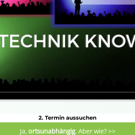
2. Termin aussuchen
Ja,
ortsunabhängig
. Aber wie? >>