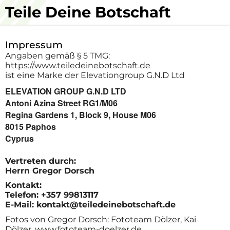
Teile Deine Botschaft
Impressum
Angaben gemäß § 5 TMG:
https://www.teiledeinebotschaft.de
ist eine
Marke der Elevationgroup G.N.D Ltd
ELEVATION GROUP G.N.D LTD
Antoni Azina Street RG1/M06
Regina Gardens 1, Block 9, House M06
8015 Paphos
Cyprus
Vertreten durch:
Herrn Gregor Dorsch
Kontakt:
Telefon: +357 99813117
E-Mail: kontakt@teiledeinebotschaft.de
Fotos von Gregor Dorsch: Fototeam Dölzer, Kai
Dölzer, www.fototeam-doelzer.de