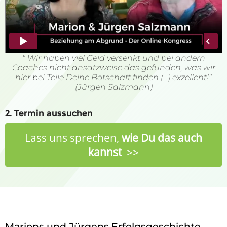
" Wir haben viel Geld versenkt und bei andern
Coaches nicht ansatzweise das gefunden,
was wir
hier bei Teile Deine Botschaft finden (...) exzellent!"
(Jürgen Salzmann)
2. Termin aussuchen
Lass uns sprechen,
wie Du das auch
kannst
>>
Marions und Jürgens Erfolgsgeschichte