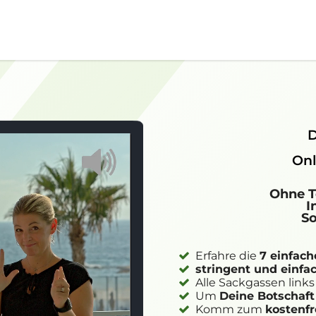
D
Onl
Ohne 
I
So
Erfahre die
7 einfach
stringent und einfa
Alle Sackgassen links
Um
Deine Botschaft
Komm zum
kostenfr