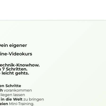
ein eigener
ine-Videokurs
Technik-Knowhow.
n 7 Schritten.
 leicht gehts.
en Schritte
ch
vorankommen
 liegen lassen
 in die Welt
zu bringen
eien
Mini-Training.